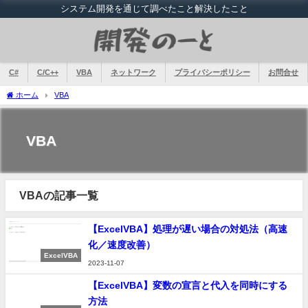
システム開発を通じて調べたこと解決したこと
C#
C/C++
VBA
ネットワーク
プライバシーポリシー
お問合せ
ホーム
VBA
VBA
VBAの記事一覧
【ExcelVBA】処理が遅い場合の対処法（高速
化／速度改善）
ExcelVBA
2023-11-07
【ExcelVBA】変数の宣言と代入を同時にする
方法